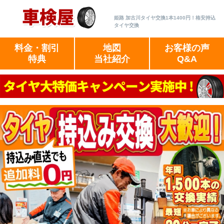
姫路 加古川タイヤ交換1本1400円！格安持込
タイヤ交換
料金・割引
地図
お客様の声
特典
当社紹介
Q&A